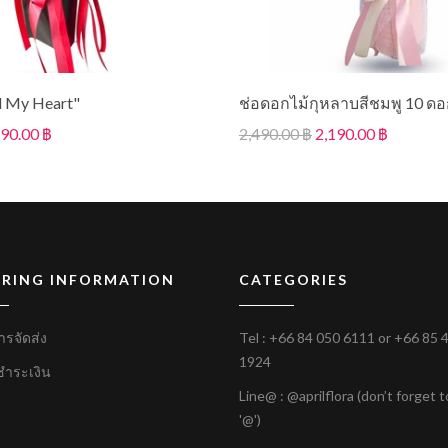
l My Heart"
ช่อดอกไม้กุหลาบสีชมพู 10 ด
190.00 ฿
2,490.00 ฿
2,190.00 ฿
RING INFORMATION
CATEGORIES
ารจัดส่ง
Tel :
+66 84 050 6111
or
+66 85 
1924
ชำระเงิน
Line@ : @aprilflora (don’t forget 
'@')