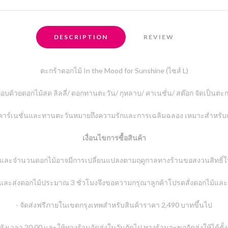
DESCRIPTION
REVIEW
ตะกร้าดอกไม้ In the Mood for Sunshine (ไซส์ L)
บด้วยดอกไม้สด ลิลลี่/ ดอกทานตะวัน/ กุหลาบ/ คาเนชั่น/ สต๊อก จัดเป็นตะก
จ ดอกคาร์เนชั่นและทานตะวันหมายถึงความรักและการเฉลิมฉลอง เหมาะสำหรับ
เงื่อนไขการซื้อสินค้า
และจำนวนดอกไม้อาจมีการเปลี่ยนแปลงตามฤดูกาลทางร้านขอสงวนสิทธิ์ในก
ดและส่งดอกไม้ประมาณ 3 ชั่วโมงจึงขอความกรุณาลูกค้าโปรดสั่งดอกไม้และชำ
- จัดส่งฟรีภายในเขตกรุงเทพสำหรับสินค้าราคา 2,490 บาทขึ้นไป
้าหลังเวลา 20.00 และให้ทางร้านจัดส่งในวันถัดไป ทางร้านจะขอจัดส่งให้ได้ตั้