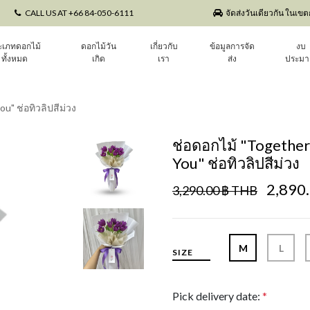
CALL US AT +66 84-050-6111
จัดส่งวันเดียวกัน ในเข
ะเภทดอกไม้
ดอกไม้วัน
เกี่ยวกับ
ข้อมูลการจัด
งบ
ทั้งหมด
เกิด
เรา
ส่ง
ประม
u" ช่อทิวลิปสีม่วง
ช่อดอกไม้ "Together
You" ช่อทิวลิปสีม่วง
2,890
3,290.00 ฿ THB
M
L
SIZE
Pick delivery date:
*