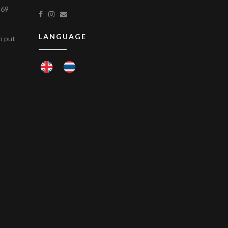
469
LANGUAGE
to put