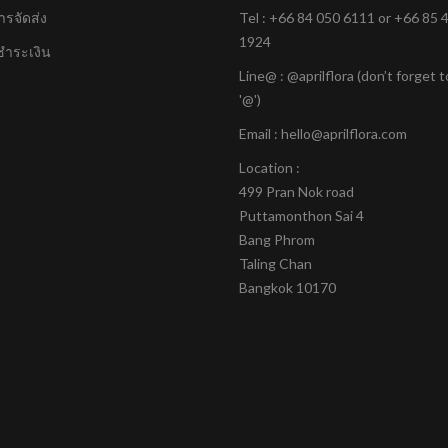
ารจัดส่ง
Tel :
+66 84 050 6111
or
+66 85 
1924
ชำระเงิน
Line@ : @aprilflora (don’t forget 
'@')
Email : hello@aprilflora.com
Location :
499 Pran Nok road
Puttamonthon Sai 4
Bang Phrom
Taling Chan
Bangkok 10170