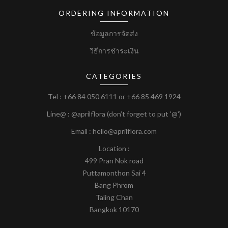
ORDERING INFORMATION
ข้อมูลการจัดส่ง
วิธีการชำระเงิน
CATEGORIES
Tel :
+66 84 050 6111
or
+66 85 469 1924
Line@ : @aprilflora (don’t forget to put '@')
Email : hello@aprilflora.com
Location :
499 Pran Nok road
Puttamonthon Sai 4
Bang Phrom
Taling Chan
Bangkok 10170